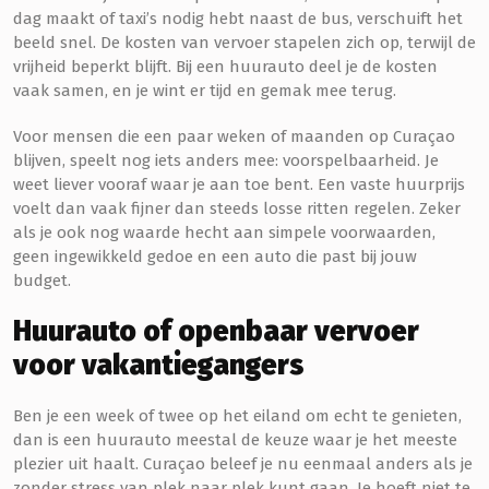
dag maakt of taxi’s nodig hebt naast de bus, verschuift het
beeld snel. De kosten van vervoer stapelen zich op, terwijl de
vrijheid beperkt blijft. Bij een huurauto deel je de kosten
vaak samen, en je wint er tijd en gemak mee terug.
Voor mensen die een paar weken of maanden op Curaçao
blijven, speelt nog iets anders mee: voorspelbaarheid. Je
weet liever vooraf waar je aan toe bent. Een vaste huurprijs
voelt dan vaak fijner dan steeds losse ritten regelen. Zeker
als je ook nog waarde hecht aan simpele voorwaarden,
geen ingewikkeld gedoe en een auto die past bij jouw
budget.
Huurauto of openbaar vervoer
voor vakantiegangers
Ben je een week of twee op het eiland om echt te genieten,
dan is een huurauto meestal de keuze waar je het meeste
plezier uit haalt. Curaçao beleef je nu eenmaal anders als je
zonder stress van plek naar plek kunt gaan. Je hoeft niet te