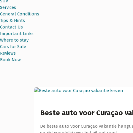
SUV
Services
General Conditions
Tips & Hints
Contact Us
Important Links
Where to stay
Cars for Sale
Reviews
Book Now
Beste auto voor Curaçao va
De beste auto voor Curaçao vakantie hangt a
en rijd voordelig over het eiland rond.